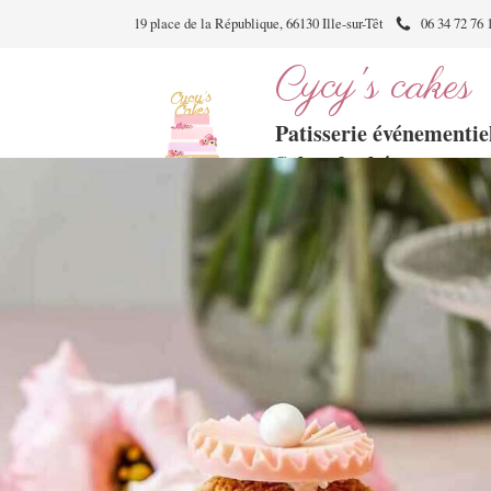
19 place de la République, 66130 Ille-sur-Têt
06 34 72 76 
Cycy's cakes
Patisserie événementiel
Salon de thé
Brunch