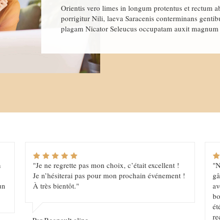
Orientis vero limes in longum protentus et rectum ab
porrigitur Nili, laeva Saracenis conterminans gentib
plagam Nicator Seleucus occupatam auxit magnum
n
"Je ne regrette pas mon choix, c’était excellent !
"N
Je n’hésiterai pas pour mon prochain événement !
gâ
un
À très bientôt."
av
bo
ét
re