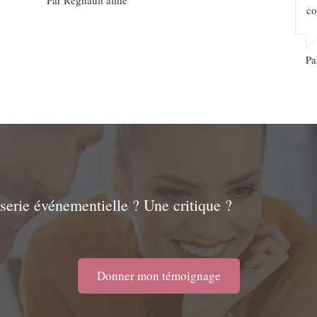
Par Regnault aline
co
Pa
sserie événementielle ? Une critique ?
Donner mon témoignage